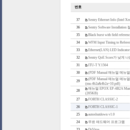
번호
37
Sentry Ethernet Info (Intel Xe
36
Sentry Software Installation
35
Black burst with field referenc
34
WFM Input Timing to Referen
33
Ethernet(LAN) LED Indicator
32
Sentry QoE Score가 낮게 
31
ITU-T Y.1564
30
(PDF Manual 매뉴얼 메뉴얼) 
(PDF Manual 매뉴얼 메뉴얼) 
29
(mu-4b2a&4b2a+10.pdf)
매뉴얼 EPOX EP-4B2A Manual 
28
(205KB)
27
FORTH CLASSIC-2
26
FORTH CLASSIC-1
25
autoshutdown v1.0
24
무료 애드웨어 프로그램
23
DrVirus