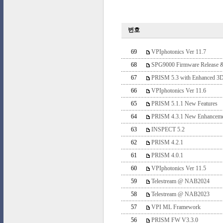
번호
69
VPIphotonics Ver 11.7
68
SPG9000 Firmware Release 
67
PRISM 5.3 with Enhanced 3D
66
VPIphotonics Ver 11.6
65
PRISM 5.1.1 New Features
64
PRISM 4.3.1 New Enhanceme
63
INSPECT 5.2
62
PRISM 4.2.1
61
PRISM 4.0.1
60
VPIphotonics Ver 11.5
59
Telestream @ NAB2024
58
Telestream @ NAB2023
57
VPI ML Framework
56
PRISM FW V3.3.0