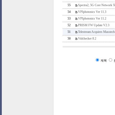
55
Spectra2, 5G Core Network Te
54
VPIphotonics Ver 11.3
53
VPIphotonics Ver 11.2
52
PRISM FW Update V2.3
51
Telestream Acquires Masstech
50
Vidchecker 8.2
제목