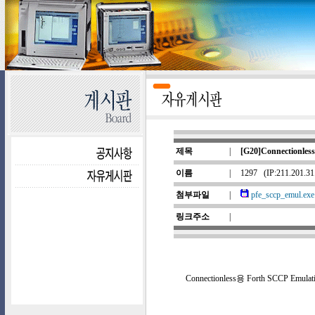
제목
|
[G20]Connectionles
이름
|
1297
(IP:211.201.3
첨부파일
|
pfe_sccp_emul.exe
링크주소
|
Connectionless용 Forth SCCP E