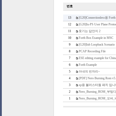
번호
13
[G20]Connectionless용 Forth
12
[G20]Iu-PS User Plane Protoc
11
웃기는 답안지 2
10
Forth Box Example in MSC
9
[G20]Iub Loopback Scenario
8
PCAP Recording File
7
ESE editing example for Chi
6
Forth Example
5
아내의 빈자리~
4
[PDF] Nero Burning Rom
3
xp용 블러스터웜 패치 입니
2
Nero_Burning_ROM_
1
Nero_Burning_ROM_