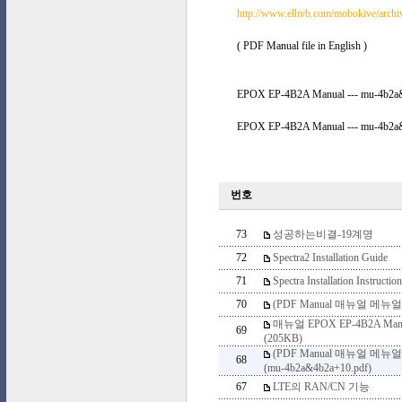
http://www.elhvb.com/mobokive/arch
( PDF Manual file in English )
EPOX EP-4B2A Manual --- mu-4b2a&
EPOX EP-4B2A Manual --- mu-4b2a&
번호
73
성공하는비결-19계명
72
Spectra2 Installation Guide
71
Spectra Installation Instruction
70
(PDF Manual 매뉴얼 메뉴얼) 
매뉴얼 EPOX EP-4B2A Manual 
69
(205KB)
(PDF Manual 매뉴얼 메뉴얼) 
68
(mu-4b2a&4b2a+10.pdf)
67
LTE의 RAN/CN 기능