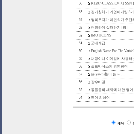
66
K1297-CLASSIC에서 SSN
65
경기침체기 기업마케팅 8가
64
행복투자가 이건희가 추천
63
현명하게 실패하기 [펌]
62
IMOTICONS
61
군대계급
60
English Name For The Variabl
59
채팅이나 이메일에 사용하
58
골드만삭스의 경영원칙
57
욘(yawn)族이 뜬다 . . .
56
장수비결
55
동물들의 새끼에 대한 영어
54
영어 의성어
제목