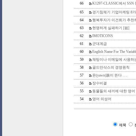
66
K1297-CLASSIC에서 SSN
65
경기침체기 기업마케팅 8가
64
행복투자가 이건희가 추천
63
현명하게 실패하기 [펌]
62
IMOTICONS
61
군대계급
60
English Name For The Variabl
59
채팅이나 이메일에 사용하
58
골드만삭스의 경영원칙
57
욘(yawn)族이 뜬다 . . .
56
장수비결
55
동물들의 새끼에 대한 영어
54
영어 의성어
제목