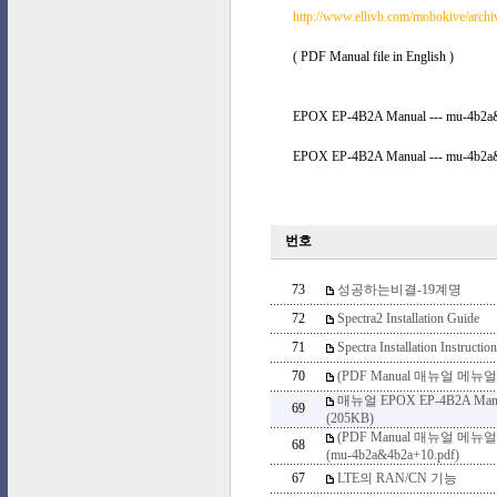
http://www.elhvb.com/mobokive/arch
( PDF Manual file in English )
EPOX EP-4B2A Manual --- mu-4b2a&
EPOX EP-4B2A Manual --- mu-4b2a&
번호
73
성공하는비결-19계명
72
Spectra2 Installation Guide
71
Spectra Installation Instruction
70
(PDF Manual 매뉴얼 메뉴얼) 
매뉴얼 EPOX EP-4B2A Manual 
69
(205KB)
(PDF Manual 매뉴얼 메뉴얼) 
68
(mu-4b2a&4b2a+10.pdf)
67
LTE의 RAN/CN 기능