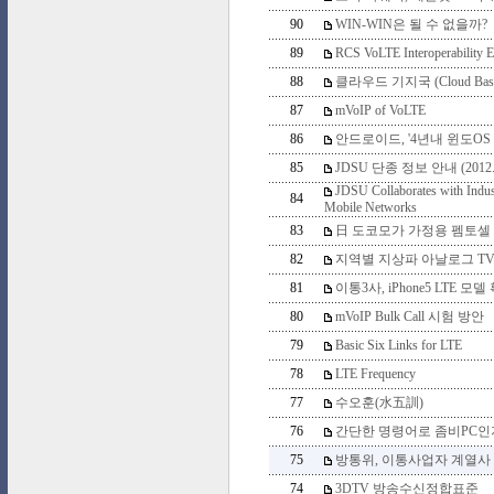
90
WIN-WIN은 될 수 없을까?
89
RCS VoLTE Interoperability E
88
클라우드 기지국 (Cloud Base S
87
mVoIP of VoLTE
86
안드로이드, '4년내 윈도OS
85
JDSU 단종 정보 안내 (2012.
JDSU Collaborates with Indus
84
Mobile Networks
83
日 도코모가 가정용 펨토셀
82
지역별 지상파 아날로그 TV
81
이통3사, iPhone5 LTE 
80
mVoIP Bulk Call 시험 방안
79
Basic Six Links for LTE
78
LTE Frequency
77
수오훈(水五訓)
76
간단한 명령어로 좀비PC인
75
방통위, 이통사업자 계열사 
74
3DTV 방송수신정합표준