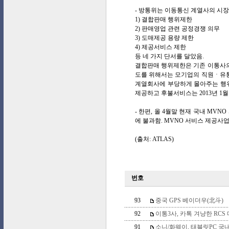
- 방통위는 이동통신 계열사의 시
1) 결합판매 행위제한
2) 판매영업 관련 공정경쟁 의무
3) 도매제공 용량 제한
4) 제공서비스 제한
등 네 가지 단서를 달았음.
결합판매 행위제한은 기존 이통사의
도를 위해서는 모기업의 직원ㆍ유통
계열회사에 부당하게 몰아주는 행위
제공하고 후불서비스는 2013년 1
- 한편, 올 4월말 현재 국내 MVN
에 불과함. MVNO 서비스 제공사업
(출처: ATLAS)
번호
93
중국 GPS 베이더우(北斗)
92
이통3사, 카톡 겨냥한 RCS 메
91
소니/화웨이, 태블릿PC 국