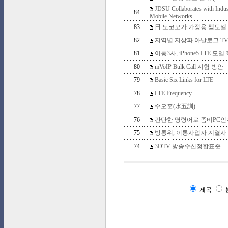
JDSU Collaborates with Indus
84
Mobile Networks
83
日 도코모가 가정용 펨토셀
82
지역별 지상파 아날로그 TV
81
이통3사, iPhone5 LTE 
80
mVoIP Bulk Call 시험 방안
79
Basic Six Links for LTE
78
LTE Frequency
77
수오훈(水五訓)
76
간단한 명령어로 좀비PC인
75
방통위, 이통사업자 계열사 
74
3DTV 방송수신정합표준
제목