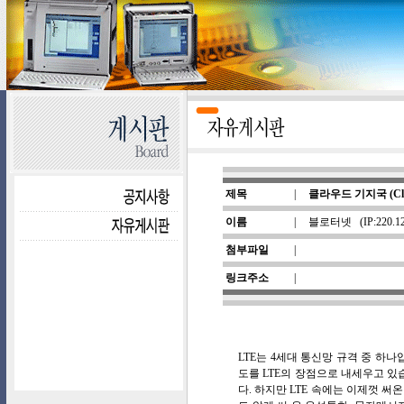
제목
|
클라우드 기지국 (Cloud
이름
|
블로터넷
(IP:220.1
첨부파일
|
링크주소
|
LTE는 4세대 통신망 규격 중 하
도를 LTE의 장점으로 내세우고 
다. 하지만 LTE 속에는 이제껏 