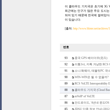
이 클라우드 기지국은 초기에 3G 
최근에는 인구가 많은 주요 도시는 
되어 있기 때문에 전국에 깔려있다고
이 있습니다.
[출처:
http://www.bloter.net/archives
번호
93
중국 GPS 베이더우(北斗)
92
이통3사, 카톡 겨냥한 RCS 메
91
소니/화웨이, 태블릿PC 국
90
WIN-WIN은 될 수 없을까?
89
RCS VoLTE Interoperability E
88
클라우드 기지국 (Cloud Base S
87
mVoIP of VoLTE
86
안드로이드, '4년내 윈도OS
85
JDSU 단종 정보 안내 (2012.