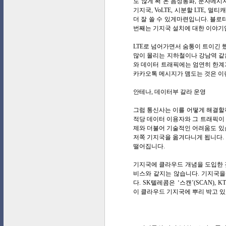
도 않게 써 온 음성통화, 문자메시
기지국, VoLTE, 시분할 LTE,
더 잘 쓸 수 있게마련입니다. 블로
번째는 기지국 설치에 대한 이야기입
LTE로 넘어가면서 숨통이 트이긴 
많이 몰리는 지하철이나 강남역 같
와 데이터 트래픽에는 엄연히 한계
카카오톡 메시지가 맴도는 것은 이
안테나, 데이터부 갈라 운영
그럼 통신사는 이를 어떻게 해결할
적당 데이터 이용자와 그 트래픽이 
제와 더불어 기술적인 어려움도 있습
저쪽 기지국을 옮겨다니게 됩니다. 
떨어집니다.
기지국에 클라우드 개념을 도입한 
비스와 같지는 않습니다. 기지국을
다. SK텔레콤은 ‘스캔’(SCAN), 
이 클라우드 기지국에 뿌리 박고 있