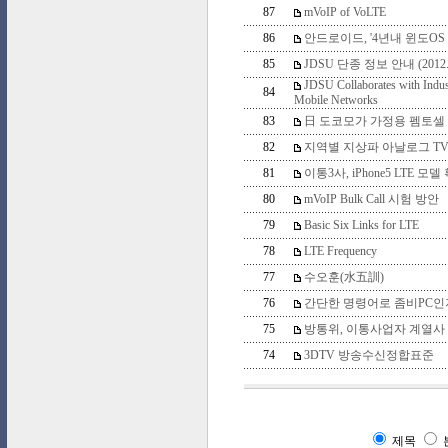
87
mVoIP of VoLTE
86
안드로이드, '4년내 윈도OS
85
JDSU 단종 정보 안내 (2012.
JDSU Collaborates with Indus
84
Mobile Networks
83
日 도코모가 가정용 펨토셀
82
지역별 지상파 아날로그 TV
81
이통3사, iPhone5 LTE 
80
mVoIP Bulk Call 시험 방안
79
Basic Six Links for LTE
78
LTE Frequency
77
수오훈(水五訓)
76
간단한 명령어로 좀비PC인
75
방통위, 이통사업자 계열사 
74
3DTV 방송수신정합표준
제목