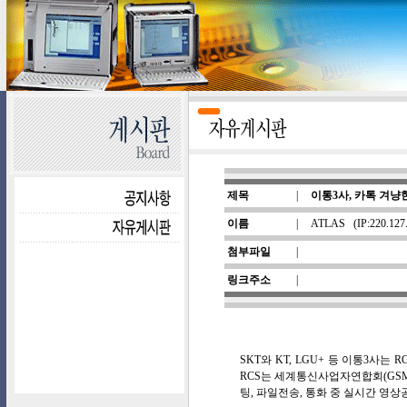
제목
|
이통3사, 카톡 겨냥한
이름
|
ATLAS
(IP:220.127
첨부파일
|
링크주소
|
SKT와 KT, LGU+ 등 이통3사는
RCS는 세계통신사업자연합회(GS
팅, 파일전송, 통화 중 실시간 영상