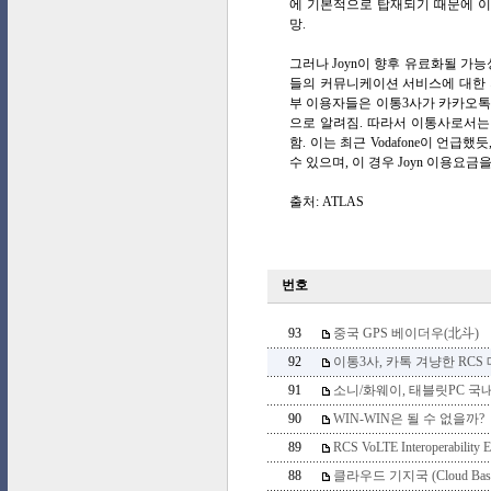
에 기본적으로 탑재되기 때문에 이
망.
그러나 Joyn이 향후 유료화될 가
들의 커뮤니케이션 서비스에 대한 지
부 이용자들은 이통3사가 카카오톡
으로 알려짐. 따라서 이통사로서는
함. 이는 최근 Vodafone이 언급
수 있으며, 이 경우 Joyn 이용요
출처: ATLAS
번호
93
중국 GPS 베이더우(北斗)
92
이통3사, 카톡 겨냥한 RCS 메
91
소니/화웨이, 태블릿PC 국
90
WIN-WIN은 될 수 없을까?
89
RCS VoLTE Interoperability E
88
클라우드 기지국 (Cloud Base S