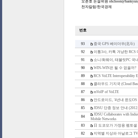
오춘호 논설위원 ohchoon@hankyung
천자칼럼/한국경제
번호
93
중국 GPS 베이더우(北斗)
92
이통3사, 카톡 겨냥한 RCS 메
91
소니/화웨이, 태블릿PC 국
90
WIN-WIN은 될 수 없을까?
89
RCS VoLTE Interoperability E
88
클라우드 기지국 (Cloud Base S
87
mVoIP of VoLTE
86
안드로이드, '4년내 윈도OS
85
JDSU 단종 정보 안내 (2012.
JDSU Collaborates with Indus
84
Mobile Networks
83
日 도코모가 가정용 펨토셀
82
지역별 지상파 아날로그 TV