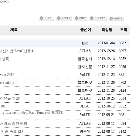
.com
제목
글쓴이
작성일
조회
한경
2013-01-04
3082
신저앱 'Joyn’ 상용화
ATLAS
2012-12-26
3097
내 상륙
한국경제
2012-12-14
3052
전자신문
2012-11-27
2956
vent 2012
VoLTE
2012-11-23
3351
tation)
블로터넷
2012-11-20
4702
블로터넷
2012-11-20
6124
 점유율 추월'
ATLAS
2012-10-25
3334
10)
JDSU
2012-10-12
3352
try Leaders to Help Pave Future of 4G/LTE
VoLTE
2012-09-21
6081
 서비스 중단 예정
ATLAS
2012-09-11
4684
 방송 종료 일시
방통위
2012-08-17
3142