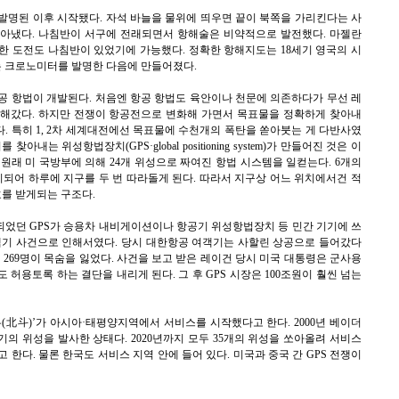
발명된 이후 시작됐다. 자석 바늘을 물위에 띄우면 끝이 북쪽을 가리킨다는 사
알아냈다. 나침반이 서구에 전래되면서 항해술은 비약적으로 발전했다. 마젤란
한 도전도 나침반이 있었기에 가능했다. 정확한 항해지도는 18세기 영국의 시
는 크로노미터를 발명한 다음에 만들어졌다.
공 항법이 개발된다. 처음엔 항공 항법도 육안이나 천문에 의존하다가 무선 레
해갔다. 하지만 전쟁이 항공전으로 변화해 가면서 목표물을 정확하게 찾아내
 특히 1, 2차 세계대전에선 목표물에 수천개의 폭탄을 쏟아붓는 게 다반사였
내는 위성항법장치(GPS·global positioning system)가 만들어진 것은 이
 원래 미 국방부에 의해 24개 위성으로 짜여진 항법 시스템을 일컫는다. 6개의
되어 하루에 지구를 두 번 따라돌게 된다. 따라서 지구상 어느 위치에서건 적
호를 받게되는 구조다.
었던 GPS가 승용차 내비게이션이나 항공기 위성항법장치 등 민간 기기에 쓰
여객기 사건으로 인해서였다. 당시 대한항공 여객기는 사할린 상공으로 들어갔다
 269명이 목숨을 잃었다. 사건을 보고 받은 레이건 당시 미국 대통령은 군사용
 허용토록 하는 결단을 내리게 된다. 그 후 GPS 시장은 100조원이 훨씬 넘는
우(北斗)’가 아시아·태평양지역에서 서비스를 시작했다고 한다. 2000년 베이더
6기의 위성을 발사한 상태다. 2020년까지 모두 35개의 위성을 쏘아올려 서비스
 한다. 물론 한국도 서비스 지역 안에 들어 있다. 미국과 중국 간 GPS 전쟁이