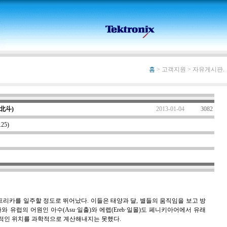
홈
> 고객지원 > 자유게시판.
(北斗)
2013-01-04
3082
4.25)
리카를 일주할 정도로 뛰어났다. 이들은 태양과 달, 별들의 움직임을 보고 방
와 유럽의 어원인 아수(Asu·일출)와 에렙(Ereb·일몰)도 페니키아어에서 유래
적인 위치를 과학적으로 계산해내지는 못했다.