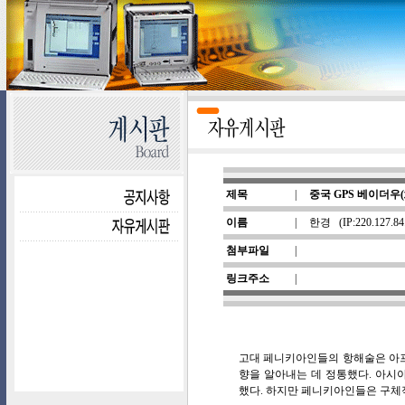
제목
|
중국 GPS 베이더우
이름
|
한경
(IP:220.127.8
첨부파일
|
링크주소
|
고대 페니키아인들의 항해술은 아프
향을 알아내는 데 정통했다. 아시아
했다. 하지만 페니키아인들은 구체