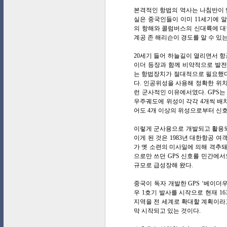
본격적인 항법의 역사는 나침반이 
실은 중국인들이 이미 11세기에 
의 항해와 콜럼버스의 신대륙에 대
계공 존 해리슨이 경도를 알 수 있
20세기 들어 하늘길이 열리면서 항
이더 등장과 함께 비약적으로 발전
는 항법장치가 절대적으로 필요했다.
다. 인공위성을 사용해 정확한 위치를 찾아
런 군사적인 이유에서였다. GPS는
우주궤도에 위성이 각각 4개씩 배치
어도 4개 이상의 위성으로부터 신
이렇게 군사용으로 개발되고 활용되
이게 된 것은 1983년 대한항공 
가 옛 소련의 미사일에 의해 격추돼
으로만 쓰던 GPS 신호를 민간에서도
규모로 급성장해 왔다.
중국이 독자 개발한 GPS ‘베이더
우 1호기 발사를 시작으로 현재 1
지역을 전 세계로 확대할 계획이라고
막 시작되고 있는 것이다.