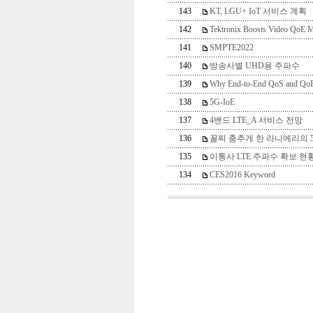
143
KT, LGU+ IoT 서비스 계획
142
Tektronix Boosts Video QoE Moni
141
SMPTE2022
140
방송사별 UHD용 주파수
139
Why End-to-End QoS and QoE M
138
5G-IoE
137
4밴드 LTE_A 서비스 전망
136
꼴찌 춤추게 한 라니에리의 
135
이통사 LTE 주파수 확보 현
134
CES2016 Keyword