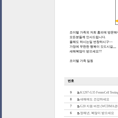
조이텔 가족외 저희 홈피에 방문해
모든분들께 인사드립니다.
올해도 하시는일 번창하시구~~
가정에 무한한 행복이 깃드시길,,,,
새해복많이 받으세요!!!
조이텔 가족 일동
번호
9
K1297-G35 FemtoCell Testing
8
새해에도 건강하세요
7
G20 지원 버전 (WCDMA관
6
정해년, 복많이 받으세요