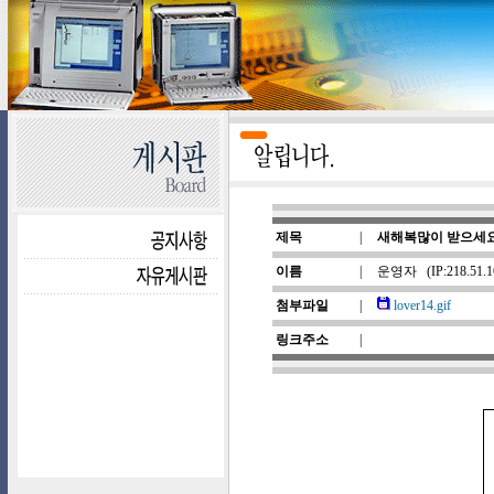
제목
|
새해복많이 받으세
이름
|
운영자
(IP:218.51.
첨부파일
|
lover14.gif
링크주소
|