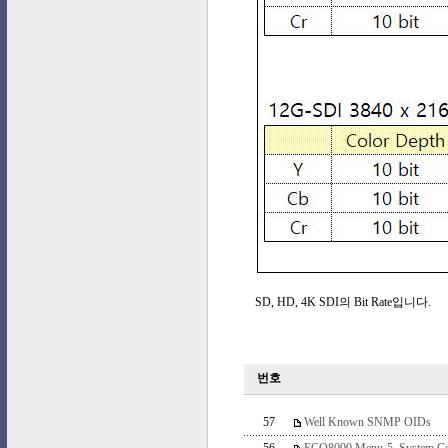
SD, HD, 4K SDI의 Bit Rate입니다.
번호
57
Well Known SNMP OIDs