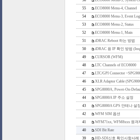
56
ECO8000 Menu-5, System Co
55
ECO8000 Menu-4, Channel
54
ECO8000 Menu-3, Event Log
53
ECO8000 Menu-2, Status
52
ECO8000 Menu-1, Main
51
iDRAC Reboot 하는 방법
50
iDRAC 용 IP 확인 방법 (Inspe
49
CURSOR (WFM)
48
LTC Channels of ECO8000
47
LTC/GPI Connector <SPG90
46
XLR Adaptor Cable (SPG90
45
SPG8000A, Power-On-Defau
44
SPG8000A IP 주소 설정
43
SPG8000A GPS 안테나 설
42
WFM SIM 옵션
41
WFM71xx, WFM8xxx 원
40
SDI Bit Rate
39
HD-SDI신호 확인사항사례